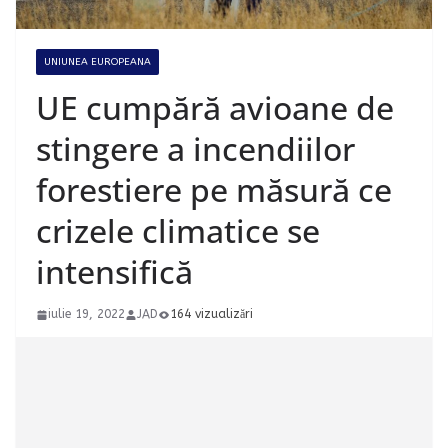
UNIUNEA EUROPEANA
UE cumpără avioane de
stingere a incendiilor
forestiere pe măsură ce
crizele climatice se
intensifică
iulie 19, 2022
JAD
164 vizualizări