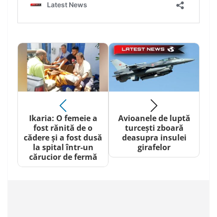
Ikaria: O femeie a
Avioanele de luptă
fost rănită de o
turcești zboară
cădere și a fost dusă
deasupra insulei
la spital într-un
girafelor
cărucior de fermă