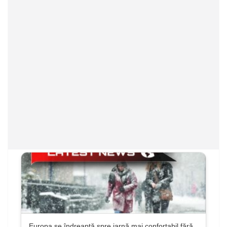
Europa se îndreaptă spre iarnă mai confortabil fără