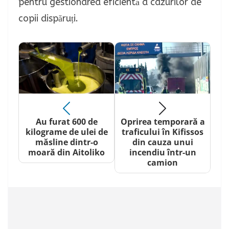
pentru gestionarea eficientă a cazurilor de
copii dispăruți.
Au furat 600 de
Oprirea temporară a
kilograme de ulei de
traficului în Kifissos
măsline dintr-o
din cauza unui
moară din Aitoliko
incendiu într-un
camion