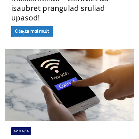
isaubret prangulad sruliad
upasod!
Citește mai mult
APLICAȚIA