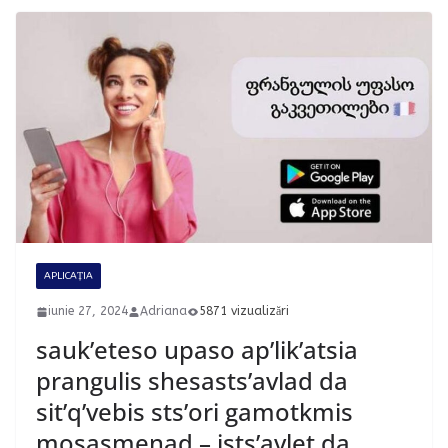
APLICAȚIA
iunie 27, 2024
Adriana
5871 vizualizări
sauk’eteso upaso ap’lik’atsia
prangulis shesasts’avlad da
sit’q’vebis sts’ori gamotkmis
mosasmenad – ists’avlet da