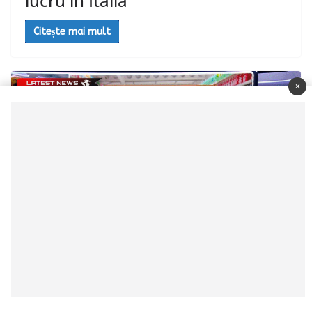
lucru în Italia
Citește mai mult
×
GRECIA
APLICAȚIA
ianuarie 7, 2023
anca
176 vizualizări
Market Pass: Când încep