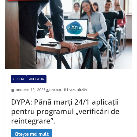
GRECIA
APLICAȚIA
ianuarie 19, 2023
anca
181 vizualizări
DYPA: Până marți 24/1 aplicații
pentru programul „verificări de
reintegrare”.
Citește mai mult