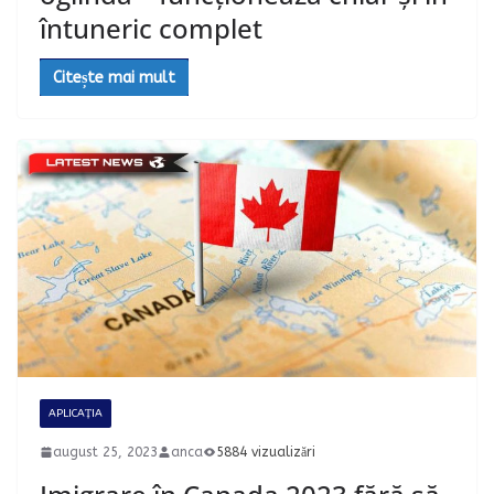
întuneric complet
Citește mai mult
APLICAȚIA
august 25, 2023
anca
5884 vizualizări