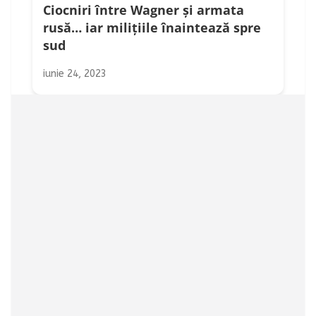
Ciocniri între Wagner și armata
rusă… iar milițiile înaintează spre
sud
iunie 24, 2023