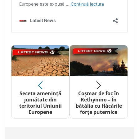
Seceta amenință
Coșmar de foc în
jumătate din
Rethymno – În
teritoriul Uniunii
bătălia cu flăcările
Europene
forțe puternice