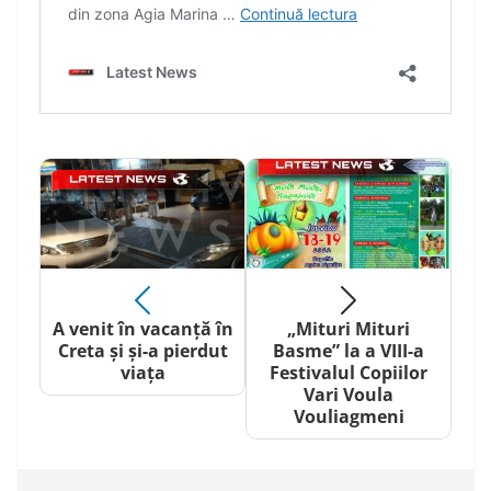
A venit în vacanță în
„Mituri Mituri
Creta și și-a pierdut
Basme” la a VIII-a
viața
Festivalul Copiilor
Vari Voula
Vouliagmeni