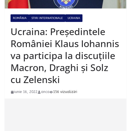
ROMÂNIA
STIRI INTERNATIONALE
UCRAINA
Ucraina: Președintele
României Klaus Iohannis
va participa la discuțiile
Macron, Draghi și Solz
cu Zelenski
iunie 16, 2022
anca
156 vizualizări