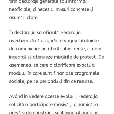
prin declarații generale sau informații
neoficiale
,
ci necesită măsuri concrete și
asumări clare.
În declarația sa oficială. Federația
avertizează că asigurările vagi și întâlnirile
de comunicare nu oferă soluții reale
,
ci doar
încearcă să atenueze mișcările de protest. De
asemenea
,
se cere o clarificare exactă a
modului în care sunt finanțate programele
sociale
,
pe ce perioadă și din ce resurse.
Având în vedere aceste evoluții
,
Federația
solicită o participare masivă și dinamică la
grevă și demonstrații
,
subliniind că angajații