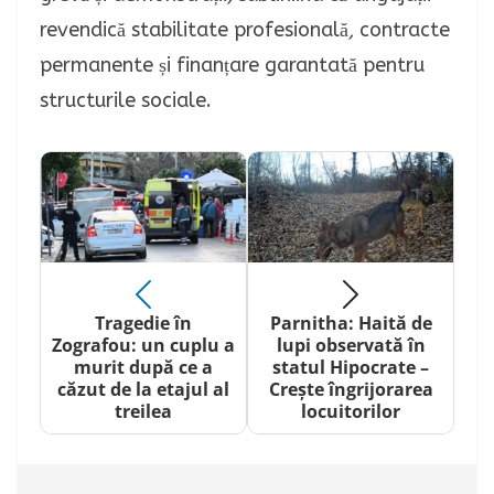
revendică stabilitate profesională
,
contracte
permanente și finanțare garantată pentru
structurile sociale.
Tragedie în
Parnitha: Haită de
Zografou: un cuplu a
lupi observată în
murit după ce a
statul Hipocrate –
căzut de la etajul al
Crește îngrijorarea
treilea
locuitorilor