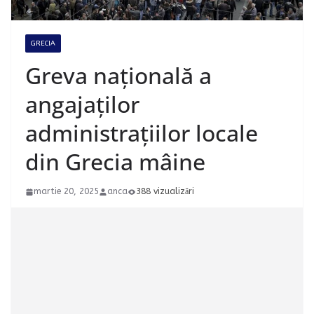
GRECIA
Greva națională a
angajaților
administrațiilor locale
din Grecia mâine
martie 20, 2025
anca
388 vizualizări