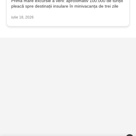
Prima mare excursie a verii: aproximativ 100.000 de turiști
pleacă spre destinații insulare în minivacanța de trei zile
iulie 18, 2026