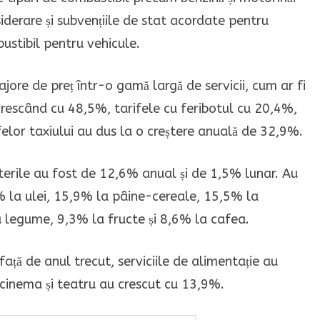
siderare și subvențiile de stat acordate pentru
bustibil pentru vehicule.
jore de preț într-o gamă largă de servicii, cum ar fi
e crescând cu 48,5%, tarifele cu feribotul cu 20,4%,
ifelor taxiului au dus la o creștere anuală de 32,9%.
șterile au fost de 12,6% anual și de 1,5% lunar. Au
9% la ulei, 15,9% la pâine-cereale, 15,5% la
 legume, 9,3% la fructe și 8,6% la cafea.
ață de anul trecut, serviciile de alimentație au
 cinema și teatru au crescut cu 13,9%.