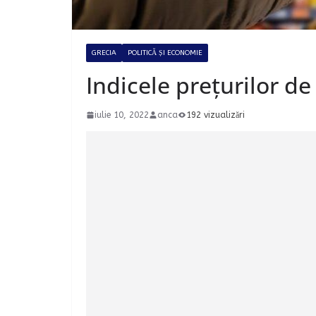
GRECIA
POLITICĂ ȘI ECONOMIE
Indicele prețurilor d
iulie 10, 2022
anca
192 vizualizări