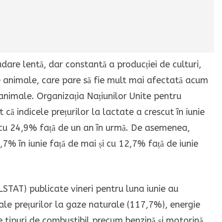
dare lentă, dar constantă a producției de culturi,
de animale, care pare să fie mult mai afectată acum
 animale. Organizația Națiunilor Unite pentru
 că indicele prețurilor la lactate a crescut în iunie
 cu 24,9% față de un an în urmă.
De asemenea,
1,7% în iunie față de mai și cu 12,7% față de iunie
ELSTAT) publicate vineri pentru luna iunie au
 ale prețurilor la gaze naturale (117,7%), energie
e tipuri de combustibil precum benzină și motorină.