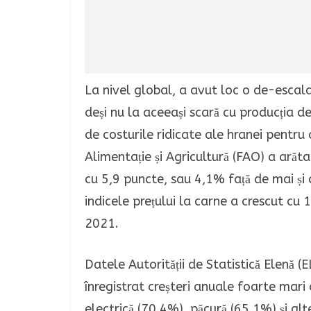
La nivel global, a avut loc o de-escala
deși nu la aceeași scară cu producția 
de costurile ridicate ale hranei pentru
Alimentație și Agricultură (FAO) a arătat
cu 5,9 puncte, sau 4,1% față de mai și
indicele prețului la carne a crescut cu 
2021.
Datele Autorității de Statistică Elenă (
înregistrat creșteri anuale foarte mari
electrică (70,4%), păcură (65,1%) și alt