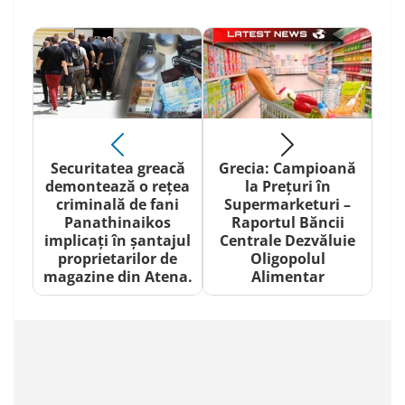
Securitatea greacă
Grecia: Campioană
demontează o rețea
la Prețuri în
criminală de fani
Supermarketuri –
Panathinaikos
Raportul Băncii
implicați în șantajul
Centrale Dezvăluie
proprietarilor de
Oligopolul
magazine din Atena.
Alimentar