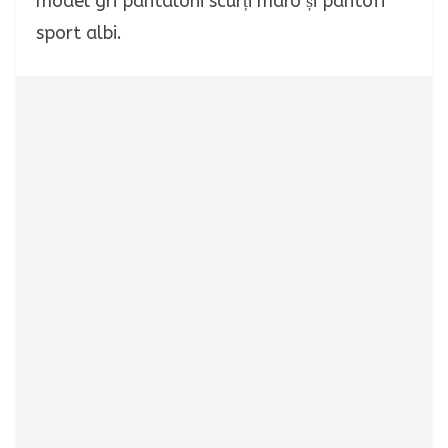
model gri pantaloni scurți maro și pantofi
sport albi.