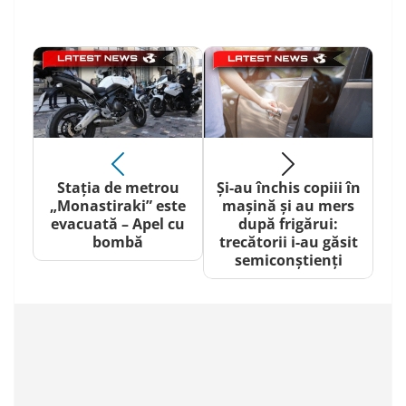
Stația de metrou
Și-au închis copiii în
„Monastiraki” este
mașină și au mers
evacuată – Apel cu
după frigărui:
bombă
trecătorii i-au găsit
semiconștienți