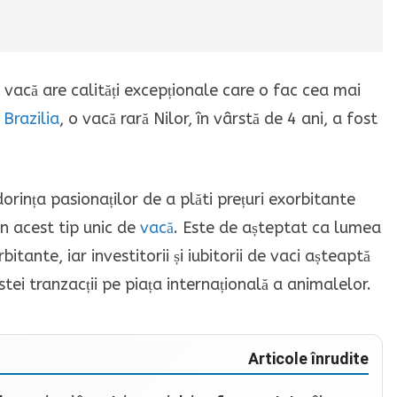
vacă are calități excepționale care o fac cea mai
n
Brazilia
, o vacă rară Nilor, în vârstă de 4 ani, a fost
orința pasionaților de a plăti prețuri exorbitante
n acest tip unic de
vacă
. Este de așteptat ca lumea
itante, iar investitorii și iubitorii de vaci așteaptă
ei tranzacții pe piața internațională a animalelor.
Articole înrudite