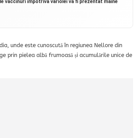
e vaccinuri împotriva variolei va fi prezentat mâine
ndia, unde este cunoscută în regiunea Nellore din
ge prin pielea albă frumoasă și acumulările unice de