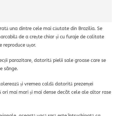
rată una dintre cele mai căutate din Brazilia. Se
rcabilă de a crește chiar și cu furaje de calitate
e reproduce ușor.
ecții parazitare, datorită pielii sale groase care se
de sânge.
olerează și vremea caldă datorită prezenței
 ori mai mari și mai dense decât cele ale altor rase
epționale, această vacă rară este întruchipată ca