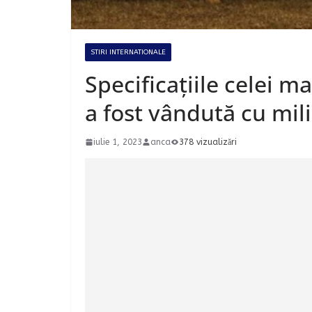
STIRI INTERNATIONALE
Specificațiile celei m
a fost vândută cu mil
iulie 1, 2023
anca
378 vizualizări