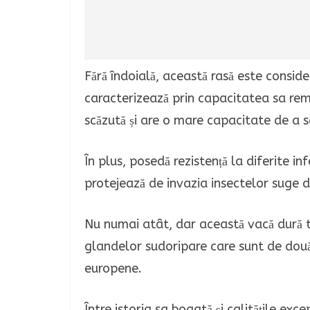
Fără îndoială, această rasă este conside
caracterizează prin capacitatea sa rema
scăzută și are o mare capacitate de a s
În plus, posedă rezistență la diferite inf
protejează de invazia insectelor suge 
Nu numai atât, dar această vacă dură t
glandelor sudoripare care sunt de două
europene.
Între istoria sa bogată și calitățile exc