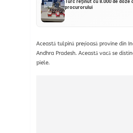
Turc reținut cu 8.000 de doze d
procurorului
Această tulpină prețioasă provine din I
Andhra Pradesh. Această vacă se distin
piele.