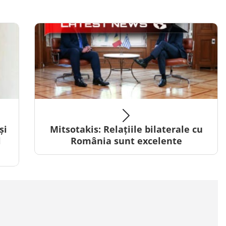
și
Mitsotakis: Relațiile bilaterale cu
l
România sunt excelente