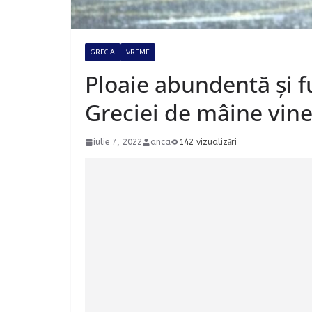
GRECIA
VREME
Ploaie abundentă și fu
Greciei de mâine vine
iulie 7, 2022
anca
142 vizualizări