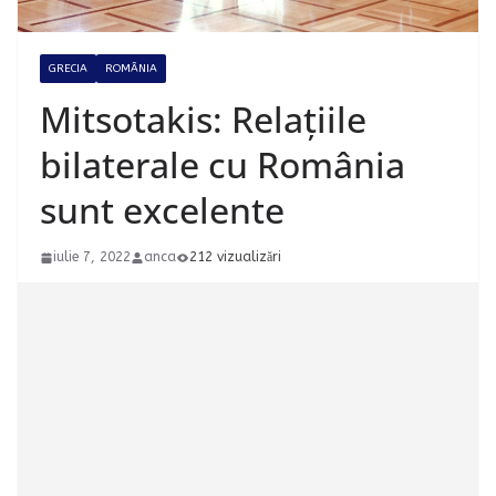
GRECIA
ROMÂNIA
Mitsotakis: Relațiile
bilaterale cu România
sunt excelente
iulie 7, 2022
anca
212 vizualizări