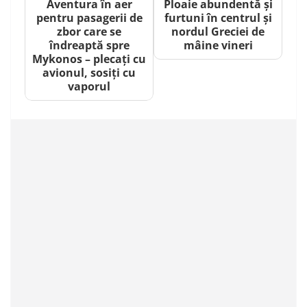
Aventura în aer
Ploaie abundentă și
pentru pasagerii de
furtuni în centrul și
zbor care se
nordul Greciei de
îndreaptă spre
mâine vineri
Mykonos – plecați cu
avionul, sosiți cu
vaporul