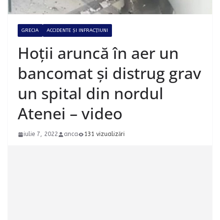
GRECIA
ACCIDENTE ȘI INFRACȚIUNI
Hoții aruncă în aer un
bancomat și distrug grav
un spital din nordul
Atenei – video
iulie 7, 2022
anca
131 vizualizări