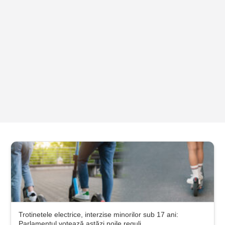
Trotinetele electrice, interzise minorilor sub 17 ani:
Parlamentul votează astăzi noile reguli