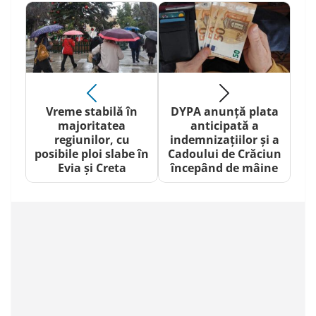
Vreme stabilă în
DYPA anunță plata
majoritatea
anticipată a
regiunilor, cu
indemnizațiilor și a
posibile ploi slabe în
Cadoului de Crăciun
Evia și Creta
începând de mâine