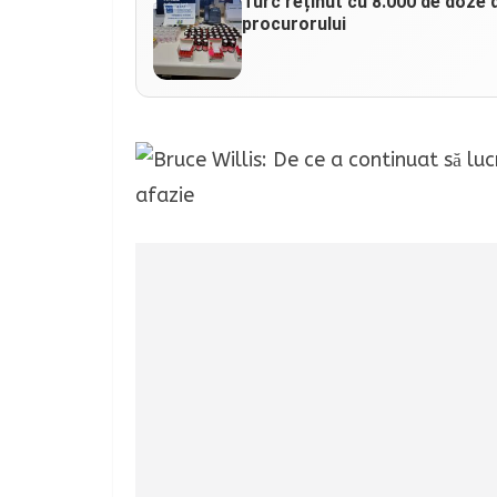
Turc reținut cu 8.000 de doze d
procurorului