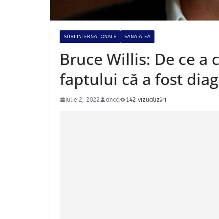
STIRI INTERNATIONALE
SANATATEA
Bruce Willis: De ce a 
faptului că a fost dia
iulie 2, 2022
anca
142 vizualizări