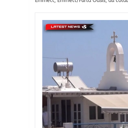
Emmett, Emmett/Furla Oasis, au colab