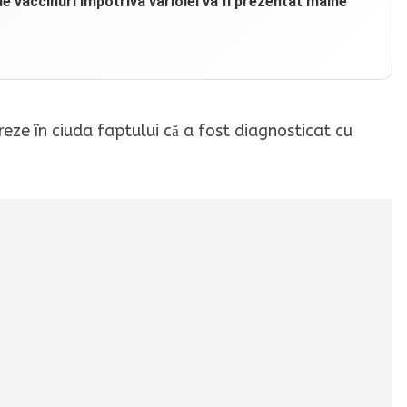
e vaccinuri împotriva variolei va fi prezentat mâine