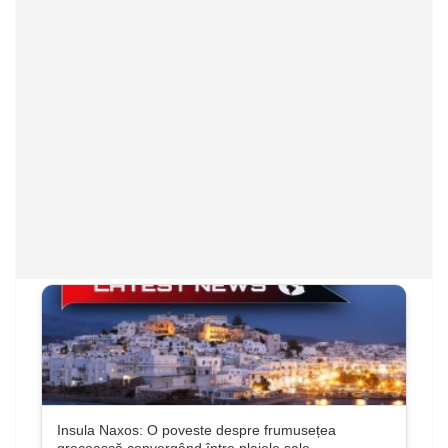
Insula Naxos: O poveste despre frumusețea
grecească convergând între plajele sale