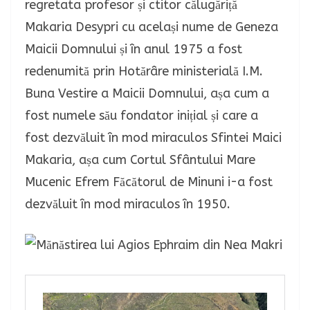
regretata profesor și ctitor călugăriță
Makaria Desypri cu același nume de Geneza
Maicii Domnului și în anul 1975 a fost
redenumită prin Hotărâre ministerială I.M.
Buna Vestire a Maicii Domnului, așa cum a
fost numele său fondator inițial și care a
fost dezvăluit în mod miraculos Sfintei Maici
Makaria, așa cum Cortul Sfântului Mare
Mucenic Efrem Făcătorul de Minuni i-a fost
dezvăluit în mod miraculos în 1950.