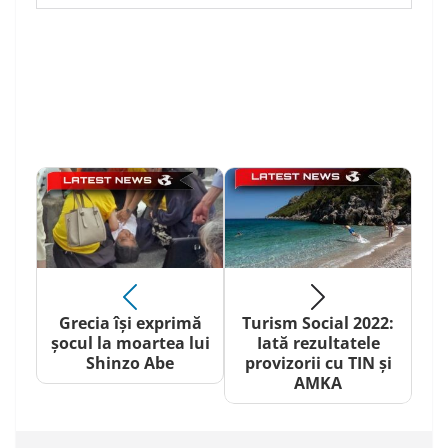
Grecia își exprimă
Turism Social 2022:
șocul la moartea lui
Iată rezultatele
Shinzo Abe
provizorii cu TIN și
AMKA