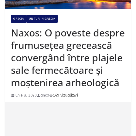
GRECIA
UN TUR IN GRECIA
Naxos: O poveste despre
frumusețea grecească
convergând între plajele
sale fermecătoare și
moștenirea arheologică
iunie 8, 2023
anca
149 vizualizări