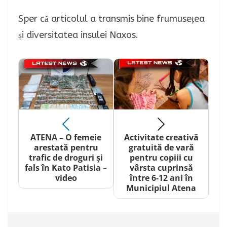
Sper că articolul a transmis bine frumusețea
și diversitatea insulei Naxos.
ATENA – O femeie
Activitate creativă
arestată pentru
gratuită de vară
trafic de droguri și
pentru copiii cu
fals în Kato Patisia –
vârsta cuprinsă
video
între 6-12 ani în
Municipiul Atena