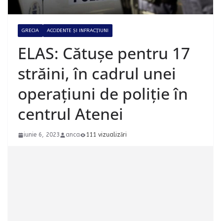
GRECIA
ACCIDENTE ȘI INFRACȚIUNI
ELAS: Cătușe pentru 17
străini, în cadrul unei
operațiuni de poliție în
centrul Atenei
iunie 6, 2023
anca
111 vizualizări