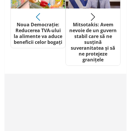
Noua Democrație:
Mitsotakis: Avem
Reducerea TVA-ului
nevoie de un guvern
la alimente va aduce
stabil care să ne
beneficii celor bogați
susțină
suveranitatea și să
ne protejeze
granițele