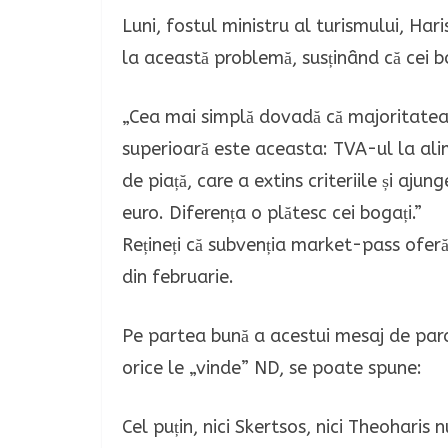
Luni, fostul ministru al turismului, Har
la această problemă, susținând că cei b
„Cea mai simplă dovadă că majoritatea v
superioară este aceasta: TVA-ul la al
de piață, care a extins criteriile și aju
euro. Diferența o plătesc cei bogați.”
Rețineți că subvenția market-pass ofer
din februarie.
Pe partea bună a acestui mesaj de para
orice le „vinde” ND, se poate spune:
Cel puțin, nici Skertsos, nici Theohari