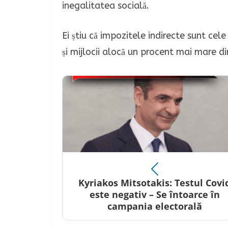
inegalitatea socială.
Ei știu că impozitele indirecte sunt ce
și mijlocii alocă un procent mai mare di
Kyriakos Mitsotakis: Testul Covi
este negativ – Se întoarce în
campania electorală