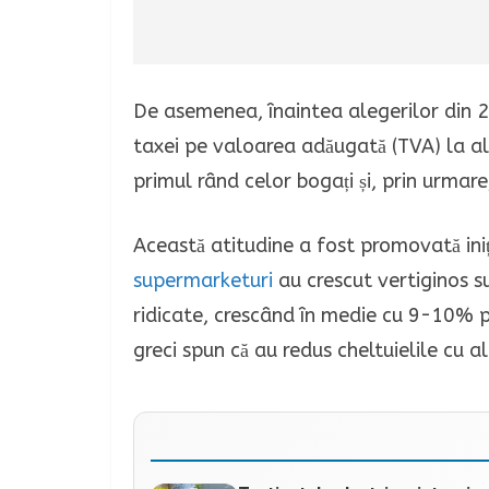
De asemenea, înaintea alegerilor din 25
taxei pe valoarea adăugată (TVA) la al
primul rând celor bogați și, prin urmar
Această atitudine a fost promovată iniți
supermarketuri
au crescut vertiginos su
ridicate, crescând în medie cu 9-10% pe
greci spun că au redus cheltuielile cu a