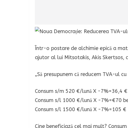
Într-o postare de alchimie epică a mate
ajutor al lui Mitsotakis, Akis Skertsos,
„Să presupunem că reducem TVA-ul cu 7 u
Consum s/m 520 €/lună X -7%=36,4 € 
Consum s/l 1000 €/lună X -7%=€70 be
Consum s/l 1500 €/lună X -7%=105 € b
Cine beneficiază cel mai mult? Consum