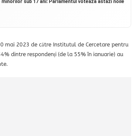
e minorilor sub 17 ani: Parlamentul votează astăzi noile
10 mai 2023 de către Institutul de Cercetare pentru
54% dintre respondenți (de la 55% în ianuarie) au
nte.