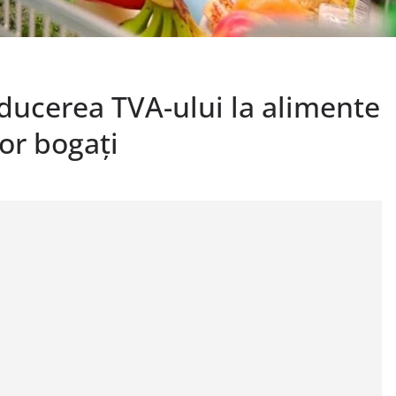
ucerea TVA-ului la alimente
lor bogați