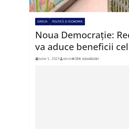
GRECIA
POLITICĂ ȘI ECONOMIE
Noua Democrație: Red
va aduce beneficii ce
iunie 5, 2023
anca
166 vizualizări