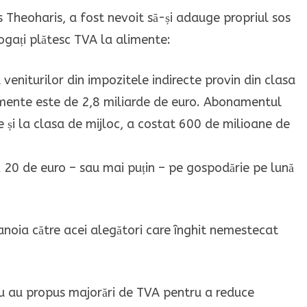
is Theoharis, a fost nevoit să-și adauge propriul sos
ogați plătesc TVA la alimente:
eniturilor din impozitele indirecte provin din clasa
imente este de 2,8 miliarde de euro. Abonamentul
nge și la clasa de mijloc, a costat 600 de milioane de
ă 20 de euro – sau mai puțin – pe gospodărie pe lună
noia către acei alegători care înghit nemestecat
s nu au propus majorări de TVA pentru a reduce