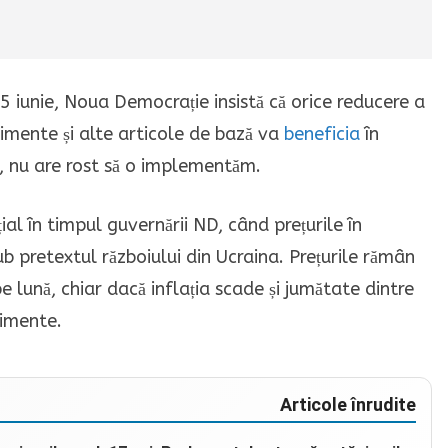
 iunie, Noua Democrație insistă că orice reducere a
imente și alte articole de bază va
beneficia
în
e, nu are rost să o implementăm.
al în timpul guvernării ND, când prețurile în
b pretextul războiului din Ucraina. Prețurile rămân
 lună, chiar dacă inflația scade și jumătate dintre
limente.
Articole înrudite