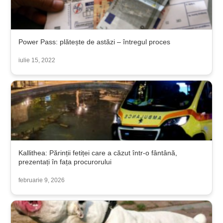
Power Pass: plătește de astăzi – întregul proces
iulie 15, 2022
Kallithea: Părinții fetiței care a căzut într-o fântână,
prezentați în fața procurorului
februarie 9, 2026