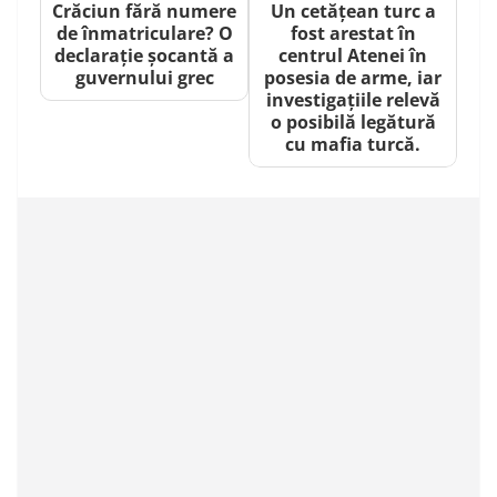
Crăciun fără numere
Un cetățean turc a
de înmatriculare? O
fost arestat în
declarație șocantă a
centrul Atenei în
guvernului grec
posesia de arme, iar
investigațiile relevă
o posibilă legătură
cu mafia turcă.