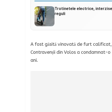
Trotinetele electrice, interzis
reguli
A fost găsită vinovată de furt calific
Contravenții din Volos a condamnat-o l
ani.