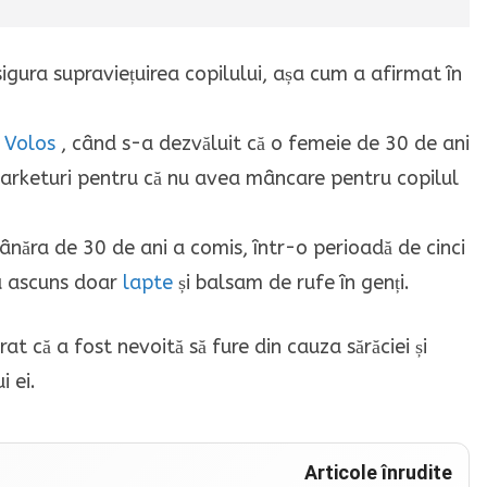
sigura supraviețuirea copilului, așa cum a afirmat în
n
Volos
, când s-a dezvăluit că o femeie de 30 de ani
marketuri pentru că nu avea mâncare pentru copilul
ăra de 30 de ani a comis, într-o perioadă de cinci
r a ascuns doar
lapte
și balsam de rufe în genți.
at că a fost nevoită să fure din cauza sărăciei și
i ei.
Articole înrudite