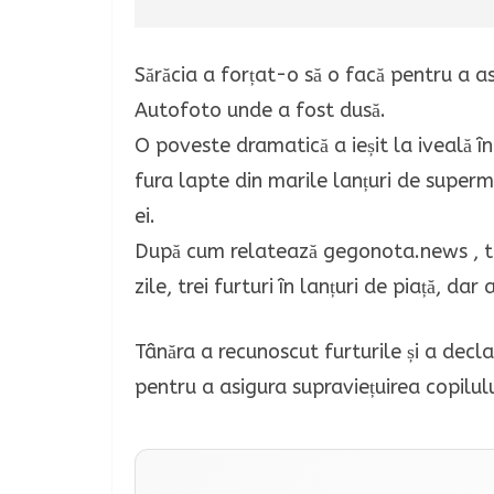
Sărăcia a forțat-o să o facă pentru a a
Autofoto unde a fost dusă.
O poveste dramatică a ieșit la iveală î
fura lapte din marile lanțuri de super
ei.
După cum relatează gegonota.news , tân
zile, trei furturi în lanțuri de piață, da
Tânăra a recunoscut furturile și a declar
pentru a asigura supraviețuirea copilulu