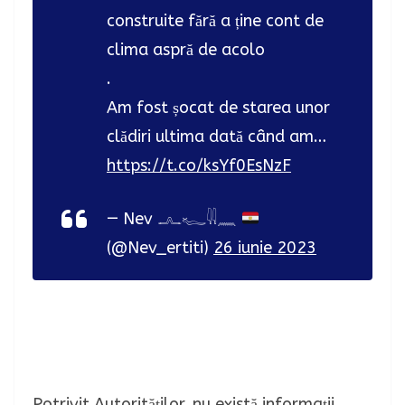
construite fără a ține cont de
clima aspră de acolo
.
Am fost șocat de starea unor
clădiri ultima dată când am…
https://t.co/ksYf0EsNzF
— Nev 𓂜𓆑𓇌𓈖
(@Nev_ertiti)
26 iunie 2023
Potrivit Autorităților, nu există informații