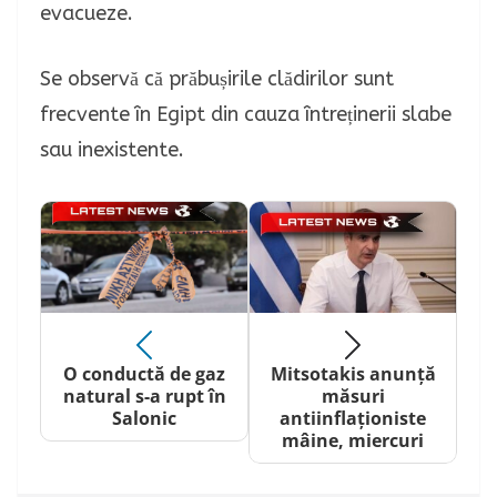
evacueze.
Se observă că prăbușirile clădirilor sunt
frecvente în Egipt din cauza întreținerii slabe
sau inexistente.
O conductă de gaz
Mitsotakis anunță
natural s-a rupt în
măsuri
Salonic
antiinflaționiste
mâine, miercuri