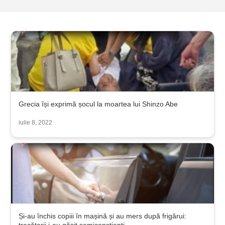
Grecia își exprimă șocul la moartea lui Shinzo Abe
iulie 8, 2022
Și-au închis copiii în mașină și au mers după frigărui: