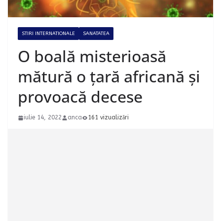
STIRI INTERNATIONALE
SANATATEA
O boală misterioasă
mătură o țară africană și
provoacă decese
iulie 14, 2022
anca
161 vizualizări