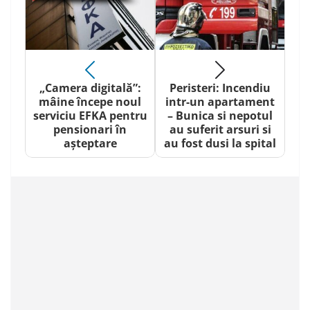
„Camera digitală”:
Peristeri: Incendiu
mâine începe noul
intr-un apartament
serviciu EFKA pentru
– Bunica si nepotul
pensionari în
au suferit arsuri si
așteptare
au fost dusi la spital