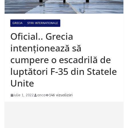
GRECIA
STIRI INTERNATIONALE
Oficial.. Grecia
intenționează să
cumpere o escadrilă de
luptători F-35 din Statele
Unite
iulie 1, 2022
anca
146 vizualizări