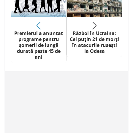
Premierul a anunțat
Război în Ucraina:
programe pentru
Cel puțin 21 de morți
șomerii de lungă
în atacurile rusești
durată peste 45 de
la Odesa
ani