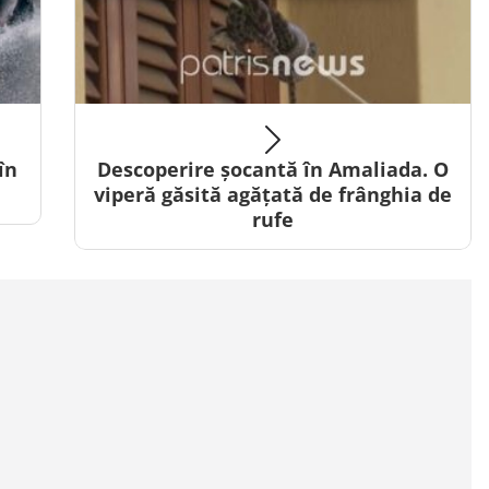
în
Descoperire șocantă în Amaliada. O
viperă găsită agățată de frânghia de
rufe