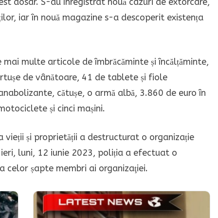
est dosar. S-au înregistrat nouă cazuri de extorcare,
ilor, iar în nouă magazine s-a descoperit existența
e mai multe articole de îmbrăcăminte și încălțăminte,
rtușe de vânătoare, 41 de tablete și fiole
 anabolizante, cătușe, o armă albă, 3.860 de euro în
tociclete și cinci mașini.
vieții și proprietății a destructurat o organizație
 ieri, luni, 12 iunie 2023, poliția a efectuat o
 celor șapte membri ai organizaţiei.