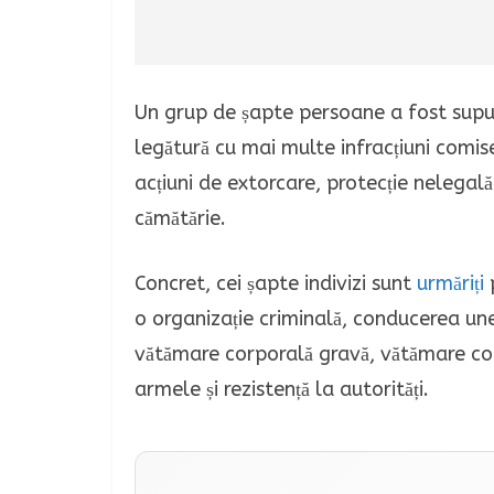
Un grup de șapte persoane a fost supus
legătură cu mai multe infracțiuni comise
acțiuni de extorcare, protecție nelegală
cămătărie.
Concret, cei șapte indivizi sunt
urmăriți
p
o organizație criminală, conducerea une
vătămare corporală gravă, vătămare corp
armele și rezistență la autorități.