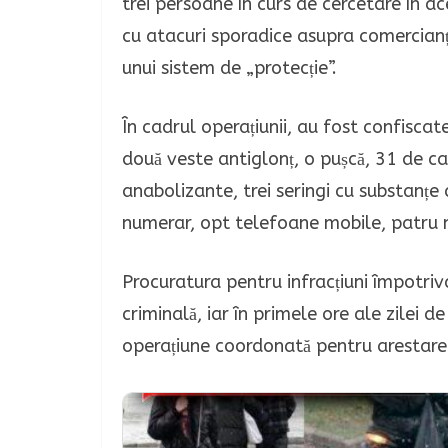
trei persoane în curs de cercetare în ac
cu atacuri sporadice asupra comercianț
unui sistem de „protecție”.
În cadrul operațiunii, au fost confiscat
două veste antiglonț, o pușcă, 31 de ca
anabolizante, trei seringi cu substanțe
numerar, opt telefoane mobile, patru mo
Procuratura pentru infracțiuni împotriva 
criminală, iar în primele ore ale zilei de
operațiune coordonată pentru arestarea