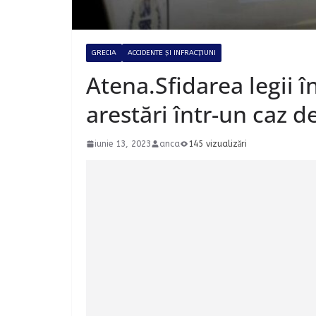
GRECIA
ACCIDENTE ȘI INFRACȚIUNI
Atena.Sfidarea legii î
arestări într-un caz d
iunie 13, 2023
anca
145 vizualizări