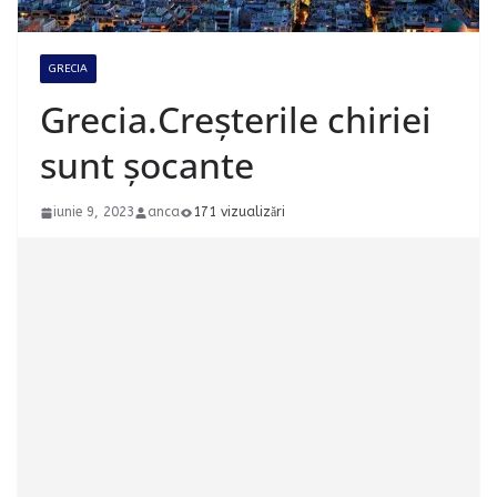
GRECIA
Grecia.Creșterile chiriei
sunt șocante
iunie 9, 2023
anca
171 vizualizări