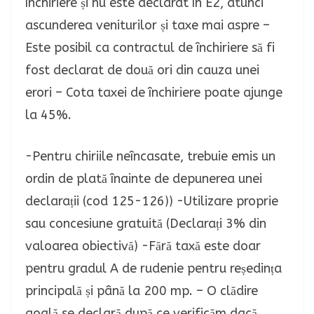
închiriere și nu este declarat în E2, atunci
ascunderea veniturilor și taxe mai aspre –
Este posibil ca contractul de închiriere să fi
fost declarat de două ori din cauza unei
erori – Cota taxei de închiriere poate ajunge
la 45%.
-Pentru chiriile neîncasate, trebuie emis un
ordin de plată înainte de depunerea unei
declarații (cod 125-126)) -Utilizare proprie
sau concesiune gratuită (Declarați 3% din
valoarea obiectivă) -Fără taxă este doar
pentru gradul A de rudenie pentru reședința
principală și până la 200 mp. – O clădire
goală se declară după ce verificăm dacă