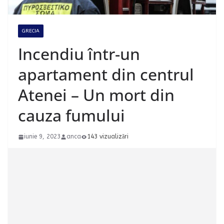
GRECIA
Incendiu într-un
apartament din centrul
Atenei – Un mort din
cauza fumului
iunie 9, 2023
anca
143 vizualizări