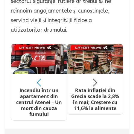
sectorul siguranței rutiere ar trebui să ne
reînnoim angajamentele și cunoștințele,
servind vieții și integrității fizice a
utilizatorilor drumului.
Incendiu într-un
Rata inflației din
apartament din
Grecia scade la 2,8%
centrul Atenei – Un
în mai; Creștere cu
mort din cauza
11,6% la alimente
fumului