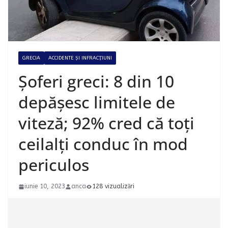
GRECIA
ACCIDENTE ȘI INFRACȚIUNI
Șoferi greci: 8 din 10
depășesc limitele de
viteză; 92% cred că toți
ceilalți conduc în mod
periculos
iunie 10, 2023
anca
128 vizualizări