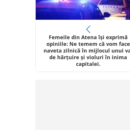
Femeile din Atena își exprimă
opiniile: Ne temem că vom face
naveta zilnică în mijlocul unui v
de hărțuire și violuri în inima
capitalei.