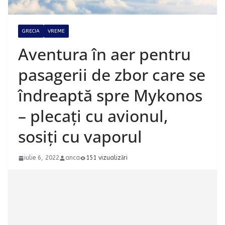
GRECIA
VREME
Aventura în aer pentru
pasagerii de zbor care se
îndreaptă spre Mykonos
– plecați cu avionul,
sosiți cu vaporul
iulie 6, 2022
anca
151 vizualizări