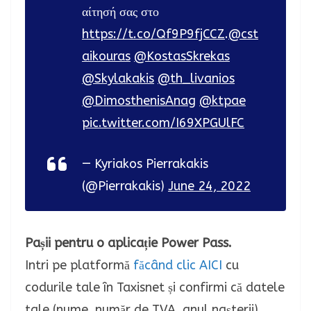
αίτησή σας στο
https://t.co/Qf9P9fjCCZ
.
@cst
aikouras
@KostasSkrekas
@Skylakakis
@th_livanios
@DimosthenisAnag
@ktpae
pic.twitter.com/I69XPGUlFC
— Kyriakos Pierrakakis
(@Pierrakakis)
June 24, 2022
Pașii pentru o aplicație Power Pass.
Intri pe platformă
făcând clic AICI
cu
codurile tale în Taxisnet și confirmi că datele
tale (nume, număr de TVA, anul nașterii)