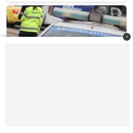
×
Razie în Attica: 10 arestări pentru alcool la volan
iulie 21, 2026
Prima mare excursie a verii: aproximativ 100.000 de turiști
pleacă spre destinații insulare în minivacanța de trei zile
iulie 18, 2026