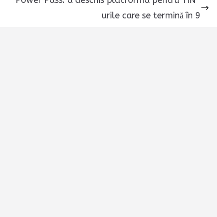
Power Pass: a deschis platforma pentru TIN-
urile care se termină în 9