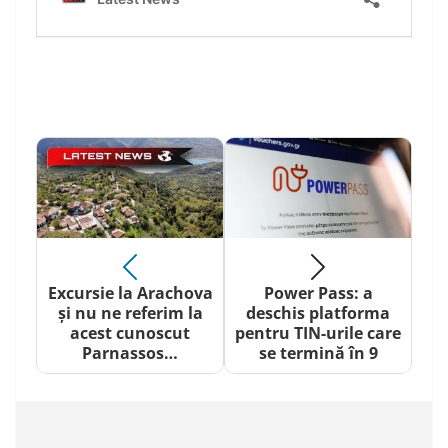
Excursie la Arachova
Power Pass: a
și nu ne referim la
deschis platforma
acest cunoscut
pentru TIN-urile care
Parnassos…
se termină în 9