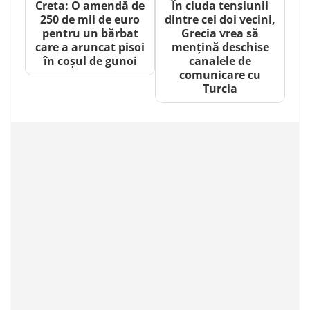
Creta: O amendă de
În ciuda tensiunii
250 de mii de euro
dintre cei doi vecini,
pentru un bărbat
Grecia vrea să
care a aruncat pisoi
mențină deschise
în coșul de gunoi
canalele de
comunicare cu
Turcia