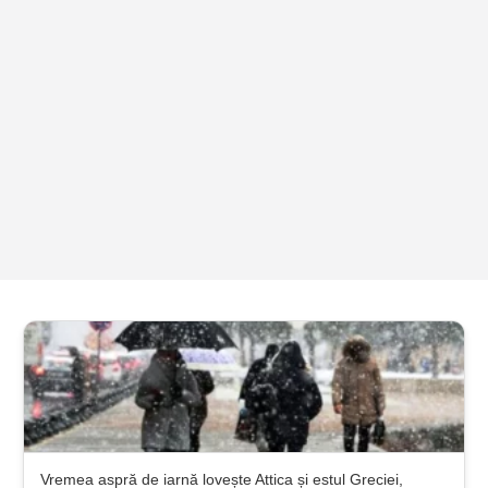
Vremea aspră de iarnă lovește Attica și estul Greciei,