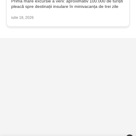
Prima mare excursie a verii: aproximativ 100.000 de turiști
pleacă spre destinații insulare în minivacanța de trei zile
iulie 18, 2026