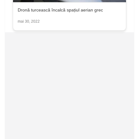
Dronă turcească încalcă spațiul aerian grec
mai 30, 2022