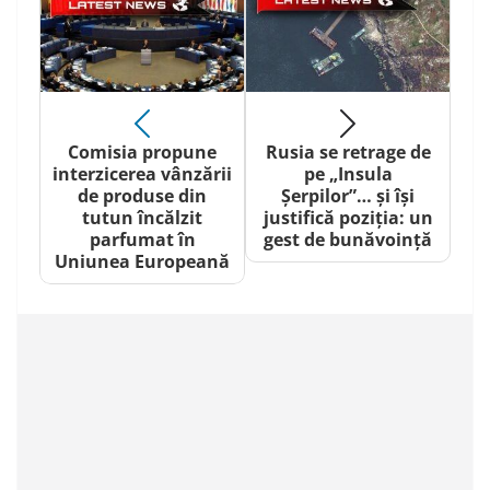
Comisia propune
Rusia se retrage de
interzicerea vânzării
pe „Insula
de produse din
Șerpilor”… și își
tutun încălzit
justifică poziția: un
parfumat în
gest de bunăvoință
Uniunea Europeană