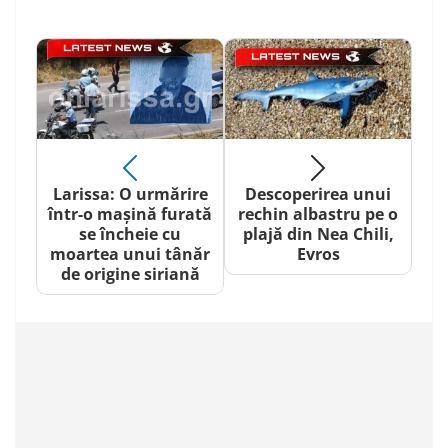
Larissa: O urmărire
Descoperirea unui
într-o mașină furată
rechin albastru pe o
se încheie cu
plajă din Nea Chili,
moartea unui tânăr
Evros
de origine siriană