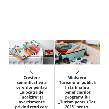
Creștere
Ministerul
semnificativă a
Turismului publică
cererilor pentru
lista finală a
„alocația de
beneficiarilor
încălzire” și
programului
avertismente
„Turism pentru Toți
privind erori care
2025” pentru