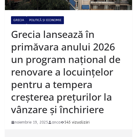
GRECIA
POLITICĂ ȘI ECONOMIE
Grecia lansează în
primăvara anului 2026
un program național de
renovare a locuințelor
pentru a tempera
creșterea prețurilor la
vânzare și închiriere
noiembrie 19, 2025
anca
545 vizualizări