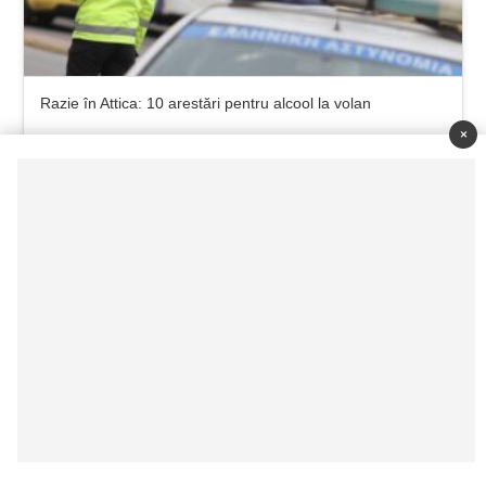
Razie în Attica: 10 arestări pentru alcool la volan
×
iulie 21, 2026
Prima mare excursie a verii: aproximativ 100.000 de turiști
pleacă spre destinații insulare în minivacanța de trei zile
iulie 18, 2026