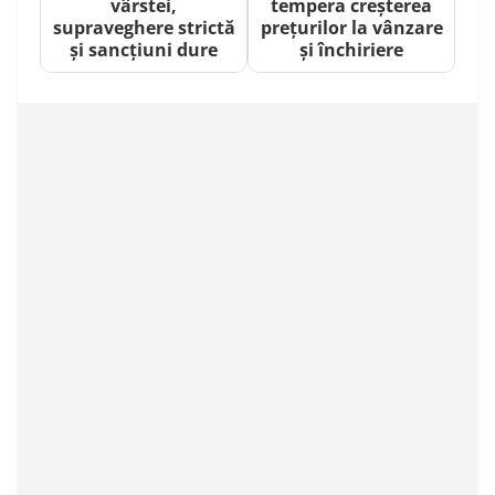
vârstei,
tempera creșterea
supraveghere strictă
prețurilor la vânzare
și sancțiuni dure
și închiriere