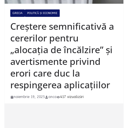
GRECIA
POLITICĂ ȘI ECONOMIE
Creștere semnificativă a
cererilor pentru
„alocația de încălzire” și
avertismente privind
erori care duc la
respingerea aplicațiilor
noiembrie 19, 2025
anca
417 vizualizări