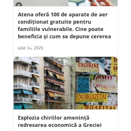
Atena oferă 100 de aparate de aer
condiționat gratuite pentru
familiile vulnerabile. Cine poate
beneficia și cum se depune cererea
iulie 14, 2026
Explozia chiriilor amenință
redresarea economică a Greciei