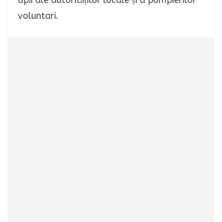
apă ale autorităților locale și a pompierilor
voluntari.