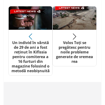
Un individ în vârstă
Volos Toți se
de 29 de ani a fost
pregătesc pentru
reținut în Kifissia
noile probleme
pentru comiterea a
generate de vremea
16 furturi din
rea
magazine folosind o
metodă neobișnuită