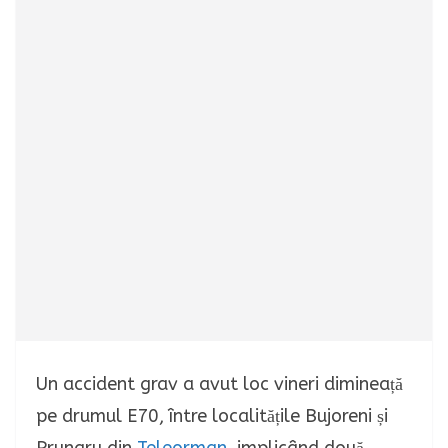
Un accident grav a avut loc vineri dimineață
pe drumul E70, între localitățile Bujoreni și
Prunaru din
Teleorman
, implicând două