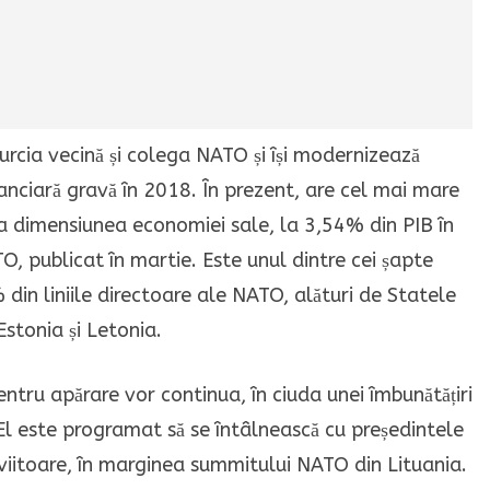
urcia vecină și colega NATO și își modernizează
nanciară gravă în 2018. În prezent, are cel mai mare
la dimensiunea economiei sale, la 3,54% din PIB în
, publicat în martie. Este unul dintre cei șapte
in liniile directoare ale NATO, alături de Statele
Estonia și Letonia.
entru apărare vor continua, în ciuda unei îmbunătățiri
. El este programat să se întâlnească cu președintele
iitoare, în marginea summitului NATO din Lituania.