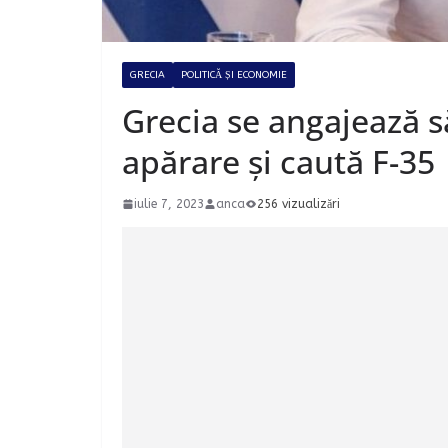
GRECIA
POLITICĂ ȘI ECONOMIE
Grecia se angajează s
apărare și caută F-35
iulie 7, 2023
anca
256 vizualizări