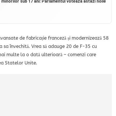
e minorilor sub 17 ani: Parlamentul votează astăzi noile
ansate de fabricație franceză și modernizează 58
a sa învechită. Vrea să adauge 20 de F-35 cu
ai multe la o dată ulterioară – comenzi care
ea Statelor Unite.