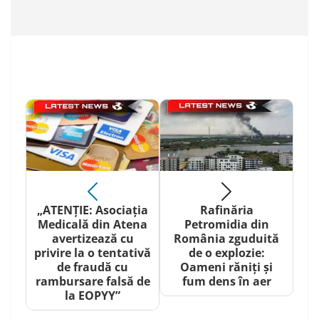
„ATENȚIE: Asociația
Rafinăria
Medicală din Atena
Petromidia din
avertizează cu
România zguduită
privire la o tentativă
de o explozie:
de fraudă cu
Oameni răniți și
rambursare falsă de
fum dens în aer
la EOPYY”