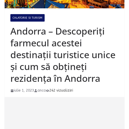
CALATORIE SI TURISM
Andorra – Descoperiți
farmecul acestei
destinații turistice unice
și cum să obțineți
rezidența în Andorra
iulie 1, 2023
anca
242 vizualizări