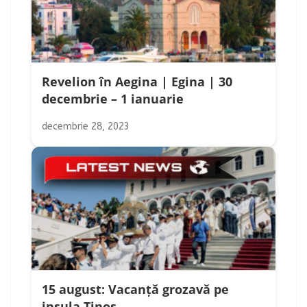
Revelion în Aegina | Egina | 30
decembrie – 1 ianuarie
decembrie 28, 2023
15 august: Vacanță grozavă pe
insula Tinos