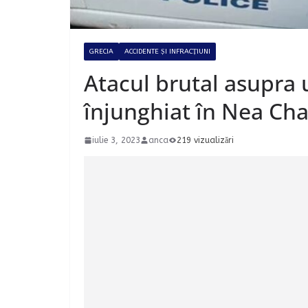
GRECIA
ACCIDENTE ȘI INFRACȚIUNI
Atacul brutal asupra 
înjunghiat în Nea Cha
iulie 3, 2023
anca
219 vizualizări