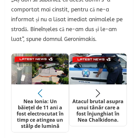
comportat mai cinstit, pentru că ne-a
informat și nu a lăsat imediat animalele pe
stradă. Bineînțeles că ne-am dus și le-am
luat”, spune domnul Geronimakis.
Nea Ionia: Un
Atacul brutal asupra
băiețel de 11 ani a
unui tânăr care a
fost electrocutat în
fost înjunghiat în
timp ce atingea un
Nea Chalkidona.
stâlp de lumină