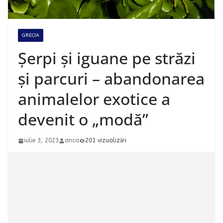
GRECIA
Șerpi și iguane pe străzi
și parcuri – abandonarea
animalelor exotice a
devenit o „modă”
iulie 3, 2023
anca
201 vizualizări