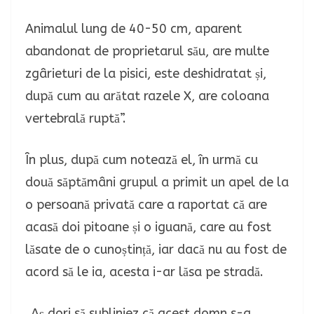
Animalul lung de 40-50 cm, aparent
abandonat de proprietarul său, are multe
zgârieturi de la pisici, este deshidratat și,
după cum au arătat razele X, are coloana
vertebrală ruptă”.
În plus, după cum notează el, în urmă cu
două săptămâni grupul a primit un apel de la
o persoană privată care a raportat că are
acasă doi pitoane și o iguană, care au fost
lăsate de o cunoștință, iar dacă nu au fost de
acord să le ia, acesta i-ar lăsa pe stradă.
„Aș dori să subliniez că acest domn s-a