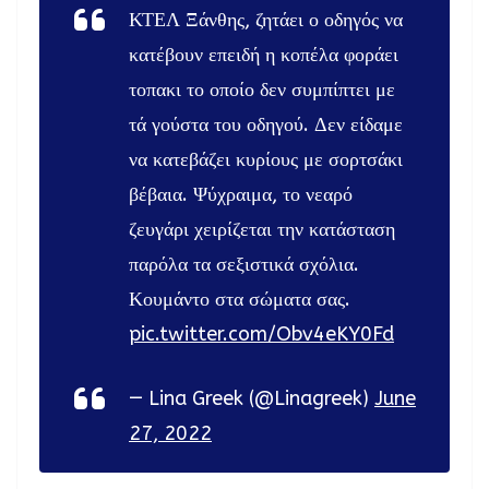
ΚΤΕΛ Ξάνθης, ζητάει ο οδηγός να
κατέβουν επειδή η κοπέλα φοράει
τοπακι το οποίο δεν συμπίπτει με
τά γούστα του οδηγού. Δεν είδαμε
να κατεβάζει κυρίους με σορτσάκι
βέβαια. Ψύχραιμα, το νεαρό
ζευγάρι χειρίζεται την κατάσταση
παρόλα τα σεξιστικά σχόλια.
Κουμάντο στα σώματα σας.
pic.twitter.com/Obv4eKY0Fd
— Lina Greek (@Linagreek)
June
27, 2022