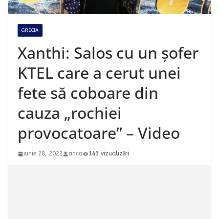
GRECIA
Xanthi: Salos cu un șofer
KTEL care a cerut unei
fete să coboare din
cauza „rochiei
provocatoare” – Video
iunie 28, 2022
anca
143 vizualizări