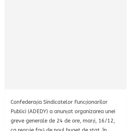
Confederația Sindicatelor Funcționarilor
Publici (ADEDY) a anunțat organizarea unei
greve generale de 24 de ore, marți, 16/12,
ca reacție față de noul buget de stat, în