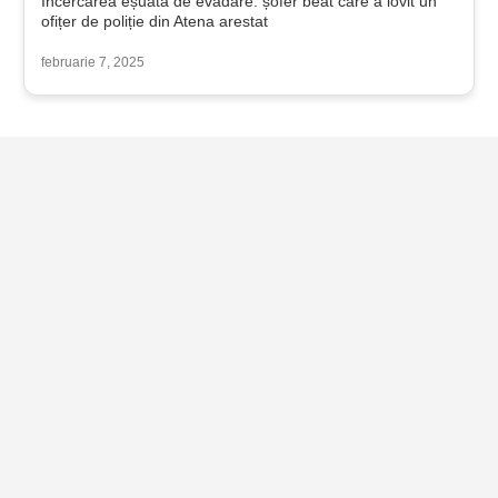
Încercarea eșuată de evadare: șofer beat care a lovit un
ofițer de poliție din Atena arestat
februarie 7, 2025